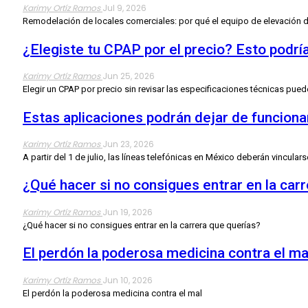
Karimy Ortíz Ramos
Jul 9, 2026
Remodelación de locales comerciales: por qué el equipo de elevación d
¿Elegiste tu CPAP por el precio? Esto podría
Karimy Ortíz Ramos
Jun 25, 2026
Elegir un CPAP por precio sin revisar las especificaciones técnicas pued
Estas aplicaciones podrán dejar de funcionar 
Karimy Ortíz Ramos
Jun 23, 2026
A partir del 1 de julio, las líneas telefónicas en México deberán vincularse
¿Qué hacer si no consigues entrar en la car
Karimy Ortíz Ramos
Jun 19, 2026
¿Qué hacer si no consigues entrar en la carrera que querías?
El perdón la poderosa medicina contra el ma
Karimy Ortíz Ramos
Jun 10, 2026
El perdón la poderosa medicina contra el mal