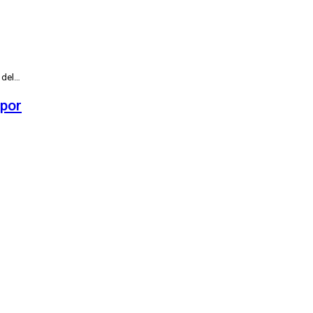
 del
…
 por