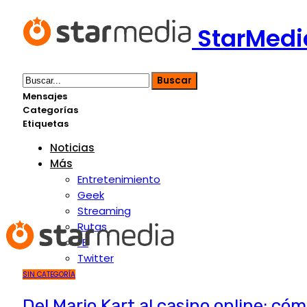
StarMedia
Mensajes
Categorías
Etiquetas
Noticias
Más
Entretenimiento
Geek
Streaming
Rutas
FB
Twitter
SIN CATEGORÍA
Del Mario Kart al casino online: cóm