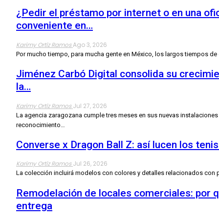
¿Pedir el préstamo por internet o en una of
conveniente en…
Karimy Ortíz Ramos
Ago 3, 2026
Por mucho tiempo, para mucha gente en México, los largos tiempos de esp
Jiménez Carbó Digital consolida su crecimi
la…
Karimy Ortíz Ramos
Jul 27, 2026
La agencia zaragozana cumple tres meses en sus nuevas instalaciones d
reconocimiento
…
Converse x Dragon Ball Z: así lucen los teni
Karimy Ortíz Ramos
Jul 26, 2026
La colección incluirá modelos con colores y detalles relacionados con 
Remodelación de locales comerciales: por qu
entrega